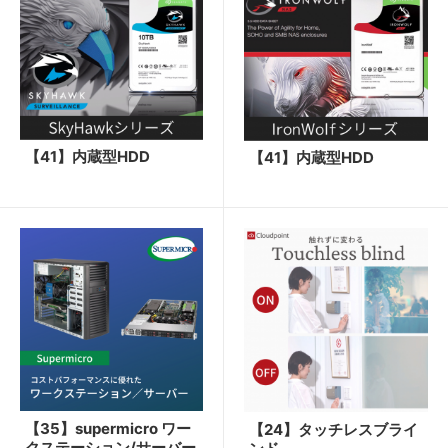
【41】内蔵型HDD
【41】内蔵型HDD
【35】supermicro ワー
【24】タッチレスブライ
クステーション/サーバー