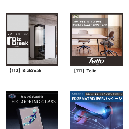
【112】BizBreak
【111】Telio