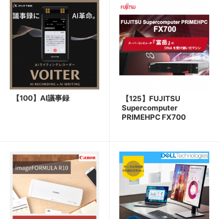
【100】AI議事録
【125】FUJITSU
Supercomputer
PRIMEHPC FX700