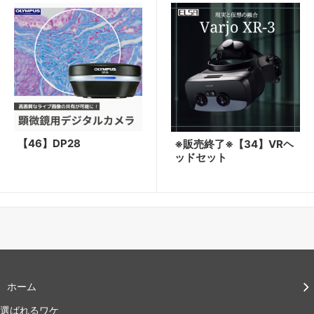
【46】DP28
※販売終了※【34】VRヘ
ッドセット
ホーム
選ばれるワケ