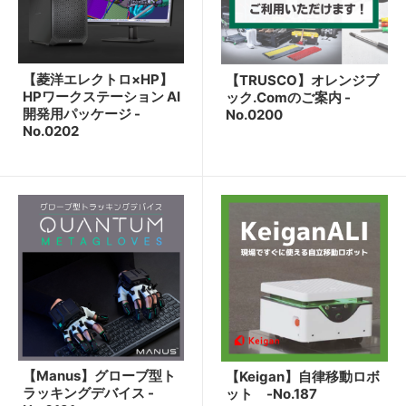
【菱洋エレクトロ×HP】
【TRUSCO】オレンジブ
HPワークステーション AI
ック.Comのご案内 -
開発用パッケージ -
No.0200
No.0202
【Manus】グローブ型ト
【Keigan】自律移動ロボ
ラッキングデバイス -
ット -No.187