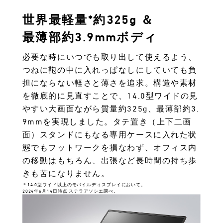
世界最軽量*約325g ＆
最薄部約3.9mmボディ
必要な時にいつでも取り出して使えるよう、
つねに鞄の中に入れっぱなしにしていても負
担にならない軽さと薄さを追求。構造や素材
を徹底的に見直すことで、14.0型ワイドの見
やすい大画面ながら質量約325g、最薄部約3.
9mmを実現しました。タテ置き（上下二画
面）スタンドにもなる専用ケースに入れた状
態でもフットワークを損なわず、オフィス内
の移動はもちろん、出張など長時間の持ち歩
きも苦になりません。
＊14.0型ワイド以上のモバイルディスプレイにおいて。
2024年6月14日時点 ステラアソシエ調べ。